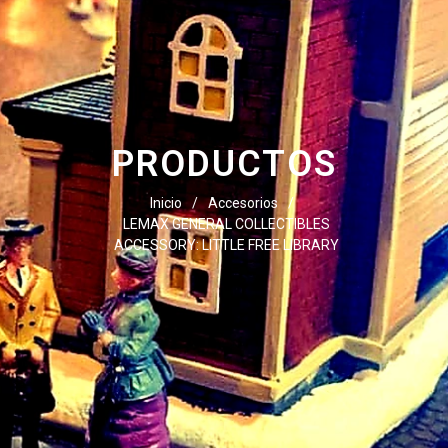
PRODUCTOS
Inicio
/
Accesorios
/
LEMAX GENERAL COLLECTIBLES
ACCESSORY: LITTLE FREE LIBRARY