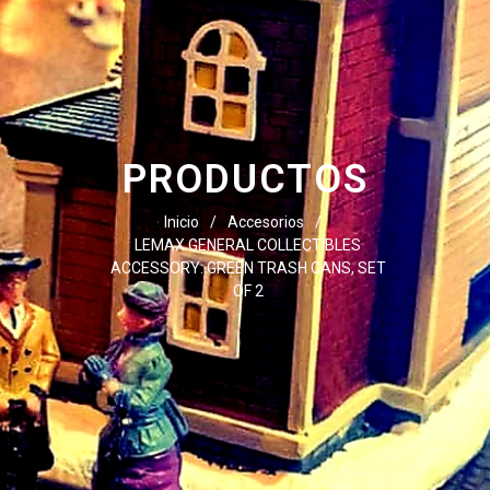
PRODUCTOS
Inicio
/
Accesorios
/
LEMAX GENERAL COLLECTIBLES
ACCESSORY: GREEN TRASH CANS, SET
OF 2