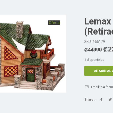
Lemax 
Oferta
(Retir
SKU: #55179
₡
2
₡
44990
1 disponibles
AÑADIR AL 
Email to a frien
Share :