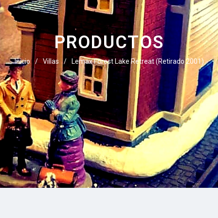
PRODUCTOS
Inicio
/
Villas
/
Lemax Forest Lake Retreat (Retirado 2001)