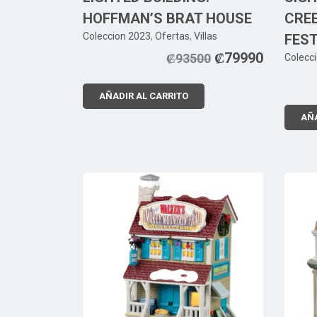
HOFFMAN’S BRAT HOUSE
CREE
Coleccion 2023
,
Ofertas
,
Villas
FEST
₡
79990
₡
93500
Colecc
AÑADIR AL CARRITO
AÑA