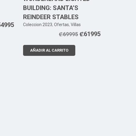
BUILDING: SANTA’S
REINDEER STABLES
54995
Coleccion 2023
,
Ofertas
,
Villas
₡
61995
₡
69995
AÑADIR AL CARRITO