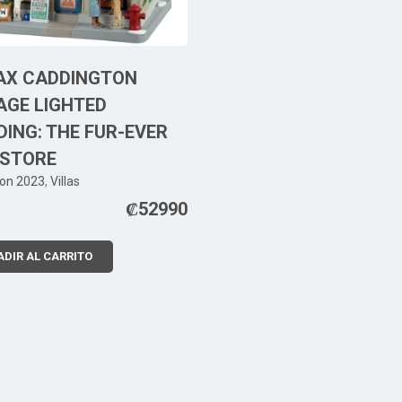
AX CADDINGTON
AGE LIGHTED
DING: THE FUR-EVER
 STORE
ion 2023
,
Villas
₡
52990
DIR AL CARRITO