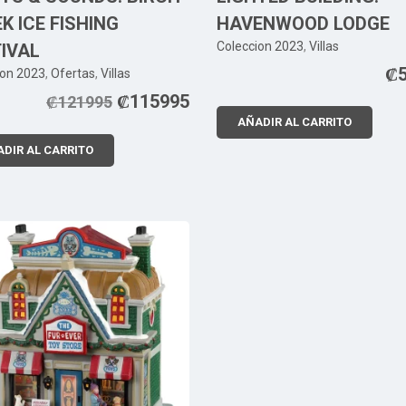
K ICE FISHING
HAVENWOOD LODGE
Coleccion 2023
,
Villas
IVAL
₡
ion 2023
,
Ofertas
,
Villas
₡
115995
₡
121995
AÑADIR AL CARRITO
DIR AL CARRITO