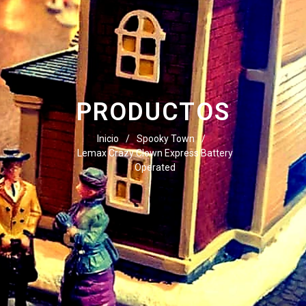
PRODUCTOS
Inicio
/
Spooky Town
/
Lemax Crazy Clown Express Battery
Operated