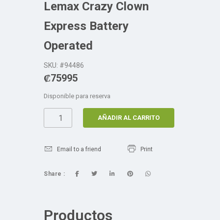
Lemax Crazy Clown
Express Battery
Operated
SKU: #94486
₡
75995
Disponible para reserva
AÑADIR AL CARRITO
Email to a friend
Print
Share :
Productos