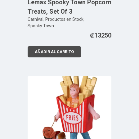
Lemax Spooky Town Popcorn
Treats, Set Of 3
Carnival
,
Productos en Stock
,
Spooky Town
₡
13250
AÑADIR AL CARRITO