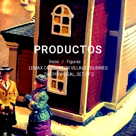
PRODUCTOS
Inicio
/
Figuras
/
LEMAX CADDINGTON VILLAGE FIGURINES:
THE PROPOSAL, SET OF 2