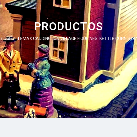
PRODUCTOS
rnival
/
LEMAX CADDINGTON VILLAGE FIGURINES: KETTLE CORN STAN