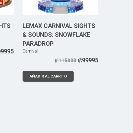
GHTS
LEMAX CARNIVAL SIGHTS
& SOUNDS: SNOWFLAKE
PARADROP
09995
Carnival
₡
99995
₡
115000
AÑADIR AL CARRITO