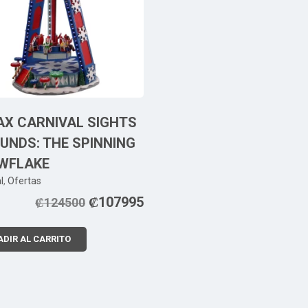
AX CARNIVAL SIGHTS
UNDS: THE SPINNING
WFLAKE
l
,
Ofertas
₡
107995
₡
124500
DIR AL CARRITO