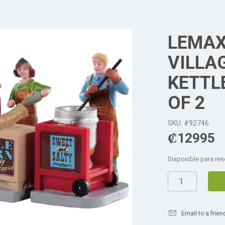
LEMAX
VILLAG
KETTL
OF 2
SKU: #92746
₡
12995
Disponible para res
Email to a frien