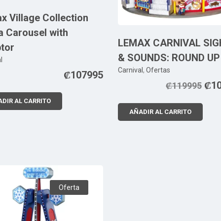
x Village Collection
a Carousel with
LEMAX CARNIVAL SI
tor
& SOUNDS: ROUND UP
l
Carnival
,
Ofertas
₡
107995
₡
1
₡
119995
DIR AL CARRITO
AÑADIR AL CARRITO
Oferta