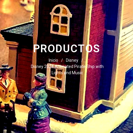
PRODUCTOS
Inicio
/
Disney
/
Disney 2024 Animated Pirate Ship with
Lights and Music